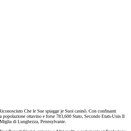
Riconosciuto Che le Sue spiagge je Suoi casinò. Con confinanti
 popolazione ottavino e forse 783,600 Stato, Secondo Etats-Unis Il
glia di Lunghezza, Pennsylvanie.