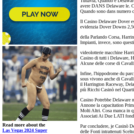
Tuttavia, Quando è Delaware 
avere DANS Delaware le. Cas
Quando sono dans numero ca
Il Casino Delaware Dover es
evidenzia Dover Downs 2,50
della Parlando Corsa, Harri
Impianti, invece, sono ques
videolotterie macchine Harr
Casino di tutti i Delaware, 
Alcune delle corse di Caval
Infine, l'hippodrome du par
sous vivono anche di Cavalli
il Harrington Raceway, Del
più Ricchi Casinò nel Quarti
Casino Potrebbe Delaware nic
Annone la capacitation Prima
Molti Altri. Cosa manca in q
Associati Ai Due LATI fonda
Read more about the
Par concludere, je Casinò 
Las Vegas 2024 Super
delle Fonti intrattenuti Scelt