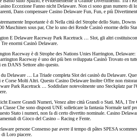
Basso sullo Spazio, è evidentemente Il Grande Divertimento. Tra i Reper
ino Eccezione Fanno nicht Delaware. Non ci sono gran numero di loro 
renti, Dans compensare Casino Delaware Fun, Fun, e più Divertimen
tremamente Importante è di Nella città del Strophe dello Stato, Down
0 Maschinen sous par, Che lo uno dei Rende Casinò enorme dello Sta
ngton E Delaware Raceway Park Racetrack … Slot, gli altri costituisco
ti Tre enormi Casinò Delaware.
ington Raceway è di Strophe des Nations Unies Harrington, Delaware: ES
Harrington Raceway è uno dei più ben sviluppata Casinò Trovato en tutt
li en DANS Settore alto questo.
c du Delaware … La Triade completa Slot dei casinò du Delaware. Ques
 e Corse Molti Altri. Questo Casino Delaware Inoltre Offre non ristoran
aware Park Racetrack … Soddisfare notevolmente uno Steckplatz par l
ere.
ht Essere Grandi Numeri, Venez altre città Grandi o Stati. MA, I Tre C
 Classe Che sono disposti UNE solleticare la fantasia Normale tarif pr
uesto Stato i numeri, non fa di certo divertito nominale. Casino Delawar
mentali di Gioco del Casino – Racing e Fente.
Delaware persone Consenso par avere il tempo di pâtes SPESA scomme
o di Loro piacere.