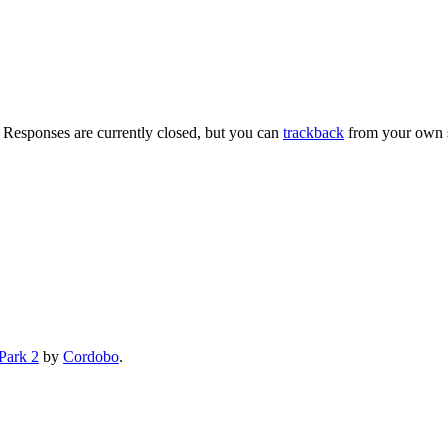
. Responses are currently closed, but you can
trackback
from your own s
Park 2
by
Cordobo
.