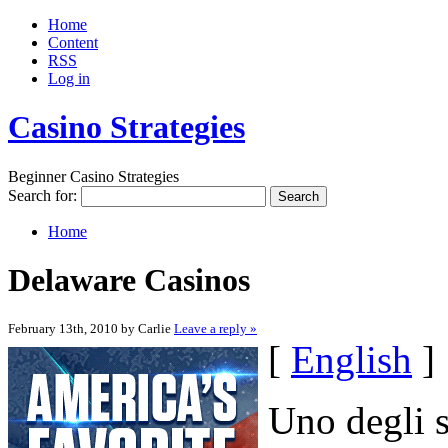
Home
Content
RSS
Log in
Casino Strategies
Beginner Casino Strategies
Search for:
Home
Delaware Casinos
February 13th, 2010 by Carlie
Leave a reply »
[
English
]
Uno degli st