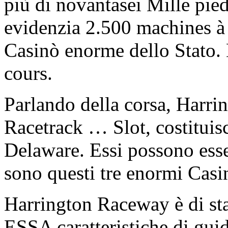
più di novantasei Mille pie
evidenzia 2.500 machines à 
Casinò enorme dello Stato.
cours.
Parlando della corsa, Harr
Racetrack … Slot, costituisc
Delaware. Essi possono esse
sono questi tre enormi Cas
Harrington Raceway è di st
ESSA caratteristiche di guid