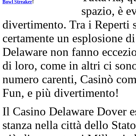
Bowl Streaker
!
spazio, è e
divertimento. Tra i Reperti st
certamente un esplosione d
Delaware non fanno eccezi
di loro, come in altri ci son
numero carenti, Casinò co
Fun, e più divertimento!
Il Casino Delaware Dover e
stanza nella città dello Sta