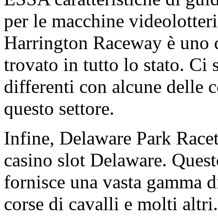
per le macchine videolotteri
Harrington Raceway è uno d
trovato in tutto lo stato. C
differenti con alcune delle 
questo settore.
Infine, Delaware Park Race
casino slot Delaware. Quest
fornisce una vasta gamma d
corse di cavalli e molti alt