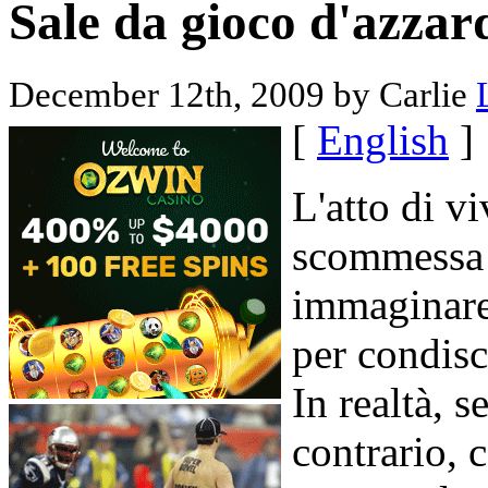
Sale da gioco d'azza
December 12th, 2009 by Carlie
[
English
]
L'atto di v
scommessa 
immaginare 
per condis
In realtà, 
contrario, 