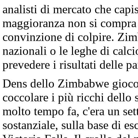
analisti di mercato che capi
maggioranza non si compra u
convinzione di colpire. Zim
nazionali o le leghe di calc
prevedere i risultati delle pa
Dens dello Zimbabwe gioco d
coccolare i più ricchi dello 
molto tempo fa, c'era un set
sostanziale, sulla base di esc