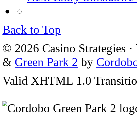
Back to Top
© 2026 Casino Strategies 
&
Green Park 2
by
Cordob
Valid XHTML 1.0 Transition